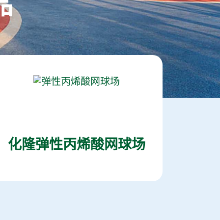
品
化隆弹性丙烯酸网球场