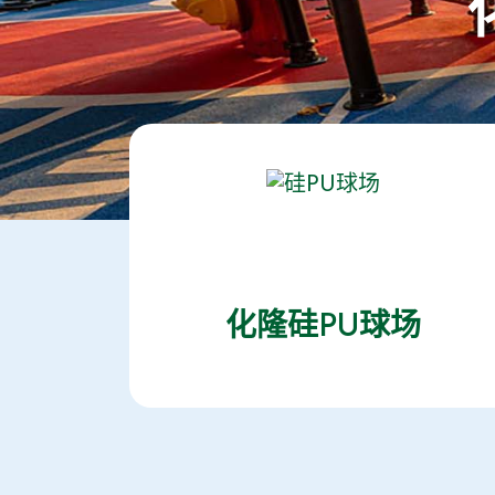
化隆硅PU球场