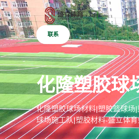
联系
化隆塑胶球
化隆塑胶球场材料|塑胶篮球场|
球场施工队|塑胶材料-盛立体