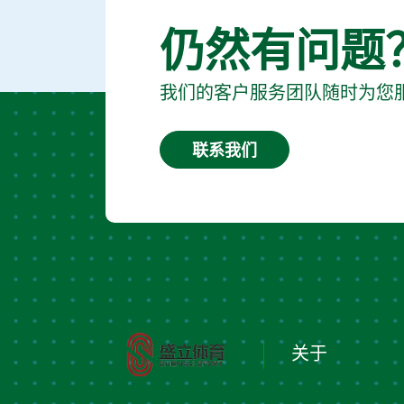
仍然有问题
我们的客户服务团队随时为您
联系我们
关于