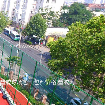
场
化隆足球场人造草坪
案例
|塑胶球场包工包料价格|塑胶网