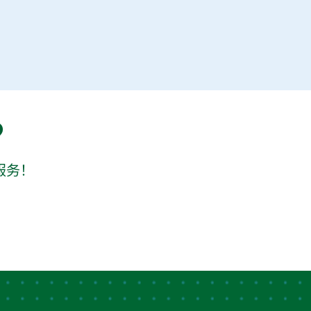
？
服务！