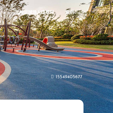
场
化隆足球场人造草坪
案例
15549405677